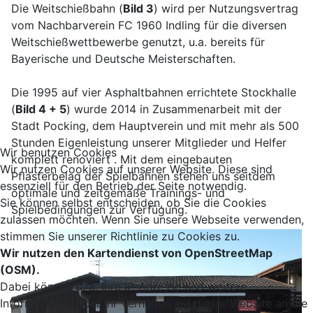
Die Weitschießbahn (
Bild 3
) wird per Nutzungsvertrag
vom Nachbarverein FC 1960 Indling für die diversen
Weitschießwettbewerbe genutzt, u.a. bereits für
Bayerische und Deutsche Meisterschaften.
Die 1995 auf vier Asphaltbahnen errichtete Stockhalle
(
Bild 4 + 5
) wurde 2014 in Zusammenarbeit mit der
Stadt Pocking, dem Hauptverein und mit mehr als 500
Stunden Eigenleistung unserer Mitglieder und Helfer
Wir benutzen Cookies
komplett renoviert . Mit dem eingebauten
Wir nutzen Cookies auf unserer Website. Diese sind
Pflasterbelag der Spielbahnen stehen uns seitdem
essenziell für den Betrieb der Seite notwendig.
optimale und zeitgemäße Trainings- und
Sie können selbst entscheiden, ob Sie die Cookies
Spielbedingungen zur Verfügung.
zulassen möchten. Wenn Sie unsere Webseite verwenden,
stimmen Sie unserer Richtlinie zu Cookies zu.
Wir nutzen den Kartendienst von OpenStreetMap
(OSM).
Dabei können u. a. Ihre IP-Adresse und weitere
Informationen über Ihr Verhalten auf dieser Website an die