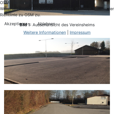
OSMF weitergeleitet werden.
Wenn Sie unsere Webseite verwenden, stimmen Sie unserer
Richtlinie zu OSM zu.
Akzeptieren
Ablehnen
Bild 1:
Aussenansicht des Vereinsheims
Weitere Informationen
|
Impressum